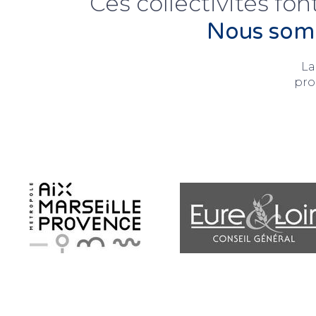
Ces collectivités fon
Nous somm
La
pro