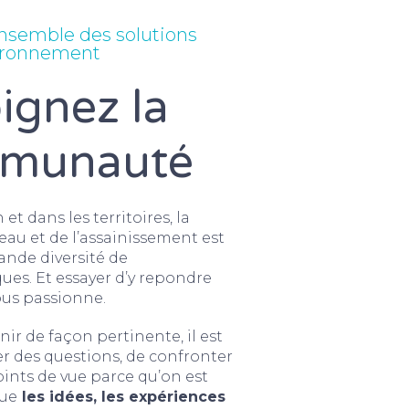
nsemble des solutions
vironnement
ignez la
munauté
et dans les territoires, la
’eau et de l’assainissement est
rande diversité de
es. Et essayer d’y repondre
ous passionne.
nir de façon pertinente, il est
er des questions, de confronter
oints de vue parce qu’on est
u
e
les idées, les expériences