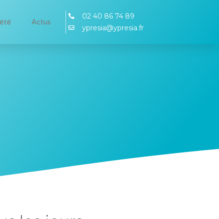
02 40 86 74 89
iété
Actus
ypresia@ypresia.fr