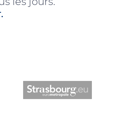
s les jours.
.