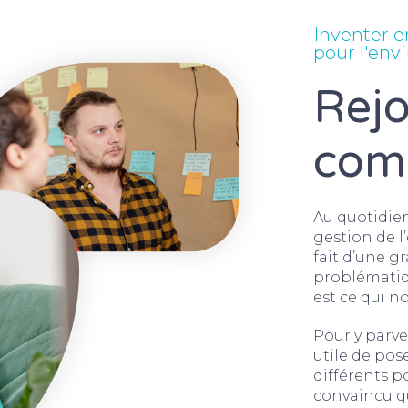
Inventer e
pour l'en
Rejo
com
Au quotidien 
gestion de l
fait d’une g
problématiqu
est ce qui n
Pour y parve
utile de pos
différents p
convaincu q