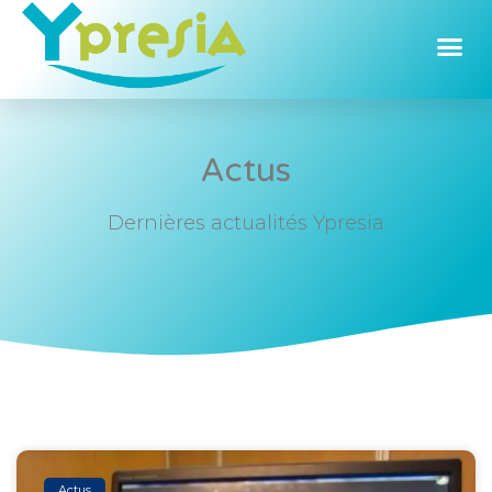
Aller
au
contenu
Actus
Dernières actualités Ypresia
Actus